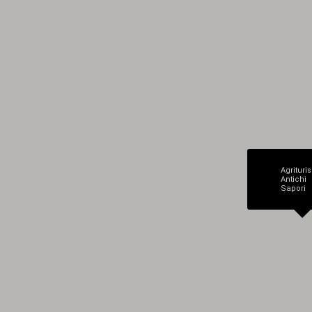
Agrituri
Antichi
Sapori